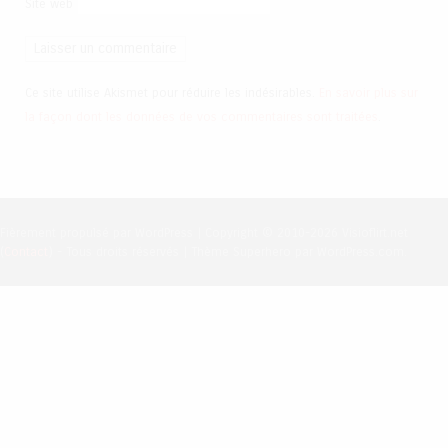
Site web
Ce site utilise Akismet pour réduire les indésirables.
En savoir plus sur
la façon dont les données de vos commentaires sont traitées
.
Fièrement propulsé par WordPress
|
Copyright © 2010-2026 Visioflirt.net
(
Contact
) - Tous droits réservés
|
Thème Superhero par WordPress.com.