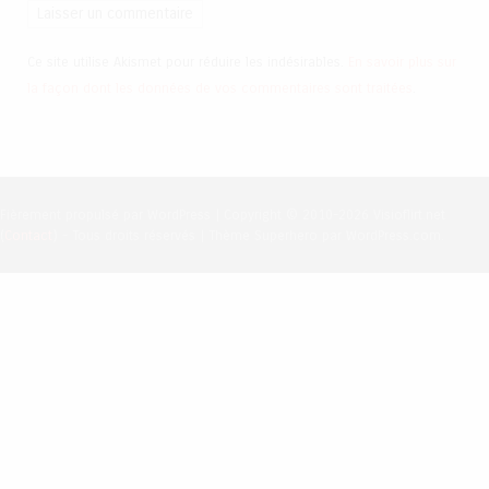
Ce site utilise Akismet pour réduire les indésirables.
En savoir plus sur
la façon dont les données de vos commentaires sont traitées
.
Fièrement propulsé par WordPress
|
Copyright © 2010-2026 Visioflirt.net
(
Contact
) - Tous droits réservés
|
Thème Superhero par WordPress.com.