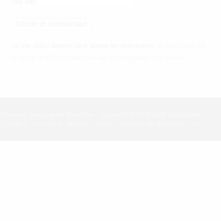
Site web
Ce site utilise Akismet pour réduire les indésirables.
En savoir plus sur
la façon dont les données de vos commentaires sont traitées
.
Fièrement propulsé par WordPress
|
Copyright © 2010-2026 Visioflirt.net
(
Contact
) - Tous droits réservés
|
Thème Superhero par WordPress.com.